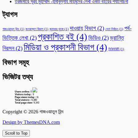
তরজমায়ে সূরহ মুহাম্মাদ -হাবীবুল্লাহ মাহমুদের লেখা একটি বইয়ের পর্যালোচনা
ট্যাগস
দাওয়াহ বিভাগ
(2)
পর্ব-
গাজওয়াতুল হিন্দ
(1)
জনকল্যাণ বিভাগ
(1)
জুমআর খুতবা
(1)
নেতা নির্বাচন
(1)
প্রকাশিত বই
(4)
ভিত্তিক লেখা
(2)
ভিডিও
(2)
ভ্রান্তি
মিডিয়া ও প্রকাশনী বিভাগ
(4)
নিরসন
(2)
সিকিউরিটি
(1)
বিভাগ সমূহ
ভিজিটর তথ্য
Users online:
0
Visitors today :
9
Page views today :
11
Total visitors :
6,380
Total page view:
9,343
Copyright © 2026 গাজওয়াতুল হিন্দ
Design by ThemesDNA.com
Scroll to Top