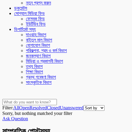
নতুন প্রশ্ন করুন
ডকুমেন্টস
সোশ্যাল মিডিয়া ফিড
ফেসবুক ফিড
ইউটিউব ফিড
ডিপার্টমেন্ট সমূহ
দাওয়াহ বিভাগ
বাইতুল মাল বিভাগ
যোগাযোগ বিভাগ
পরিকল্পনা, শ্রম ও কর্ম বিভাগ
জনকল্যাণ বিভাগ
মিডিয়া ও প্রকাশনী বিভাগ
তথ্য বিভাগ
শিক্ষা বিভাগ
গ্রন্থ গবেষণা বিভাগ
সাংস্কৃতিক বিভাগ
Filter:
All
Open
Resolved
Closed
Unanswered
Sorry, but nothing matched your filter
Ask Question
সাম্প্রতিক পোস্টসমূহ