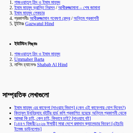
গাজওয়াতুল হিন্দ ও ইমাম মাহমুদ
ইমাম মাহমুদ ভ্রান্তি নিরসন
/
আখীরুজ্জামানা – শেষ জামানা
ইমাম মাহমুদ লেকচার
প্রকাশনীঃ
আখীরুজ্জামান গবেষণা কেন্দ্র
/
অন্তিম প্রকাশনী
টুইটারঃ
Gazwatul Hind
ইউটিউব লিঙ্কঃ
গাজওয়াতুল হিন্দ ও ইমাম মাহমুদ
Ummaher Barta
নাশিদ চ্যানেলঃ
Shabab Al Hind
সাম্প্রতিক লেখাগুলো
ইমাম মাহমুদ এর কাফেলা [দাওয়াহ বিভাগ] (কেন এই কাফেলায় যোগ দিবেন?)
কিতাবুল উযহিয়্যাহ বইটির হার্ড কপি প্রকাশিত হয়েছে অন্তিম প্রকাশনী থেকে
আমরা কি চাই, কেন চাই, কিভাবে চাই? [দাওয়াহ বই]
[১৪৪৭ হিজরী/২০২৬ ঈসায়ী] সারা দেশে রমাদান ক্যালেন্ডার বিতরণ [এইচডি
ইমেজ ডাউনলোড]