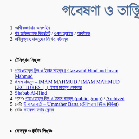
আখীরুজ্জামান অনলাইন
বই ডাউনলোড ডিরেক্টরি
/
গুগল ড্রাইভ
/
আর্কাইভ
হাবীবুল্লাহ মাহমুদের লিখিত বইসমূহ
টেলিগ্রাম লিঙ্কঃ
গাজওয়াতুল হিন্দ ও ইমাম মাহমুদ || Gazwatul Hind and Imam
Mahmud
ইমাম মাহমুদ – IMAM MAHMUD
/
IMAM MAHMUD
LECTURES ।। ইমাম মাহমুদ লেকচার
Shabab Al-Hind
গ্রুপঃ
গাজওয়াতুল হিন্দ ও ইমাম মাহমুদ (public group)
/
Archived
বোটঃ
উম্মাহর বার্তা – Ummaher Barta (টেলিগ্রাম নিউজ মিডিয়া)
বোটঃ
কাফেলা তথ্য কেন্দ্র
ফেসবুক ও টুইটার লিঙ্কঃ