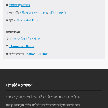
ইমাম মাহমুদ লেকচার
প্রকাশনীঃ
আখীরুজ্জামান গবেষণা কেন্দ্র
/
অন্তিম প্রকাশনী
টুইটারঃ
Gazwatul Hind
ইউটিউব লিঙ্কঃ
গাজওয়াতুল হিন্দ ও ইমাম মাহমুদ
Ummaher Barta
নাশিদ চ্যানেলঃ
Shabab Al Hind
সাম্প্রতিক লেখাগুলো
ইমাম মাহমুদ এর কাফেলা [দাওয়াহ বিভাগ] (কেন এই কাফেলায় যোগ দিবেন?)
কিতাবুল উযহিয়্যাহ বইটির হার্ড কপি প্রকাশিত হয়েছে অন্তিম প্রকাশনী থেকে