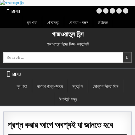
Skip
to
MENU
content
মূল পাতা
পোস্টসমূহ
যোগাযোগ করুন
ডাটাবেজ
গাজওয়াতুল হিন্দ
গাজওয়াতুল হিন্দের বিশুদ্ধ ডকুমেন্টারি
Search
for:
MENU
মূল পাতা
সাধারণ প্রশ্ন-উত্তর
ডকুমেন্টস
সোশ্যাল মিডিয়া ফিড
ডিপার্টমেন্ট সমূহ
প্রশ্ন করার আগে অবশ্যই যা জানতে হবে