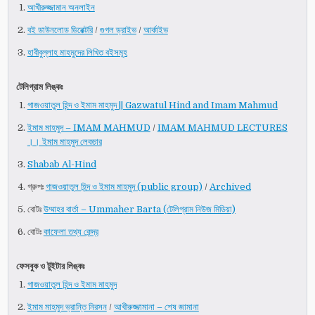
আখীরুজ্জামান অনলাইন
বই ডাউনলোড ডিরেক্টরি
/
গুগল ড্রাইভ
/
আর্কাইভ
হাবীবুল্লাহ মাহমুদের লিখিত বইসমূহ
টেলিগ্রাম লিঙ্কঃ
গাজওয়াতুল হিন্দ ও ইমাম মাহমুদ || Gazwatul Hind and Imam Mahmud
ইমাম মাহমুদ – IMAM MAHMUD
/
IMAM MAHMUD LECTURES
।। ইমাম মাহমুদ লেকচার
Shabab Al-Hind
গ্রুপঃ
গাজওয়াতুল হিন্দ ও ইমাম মাহমুদ (public group)
/
Archived
বোটঃ
উম্মাহর বার্তা – Ummaher Barta (টেলিগ্রাম নিউজ মিডিয়া)
বোটঃ
কাফেলা তথ্য কেন্দ্র
ফেসবুক ও টুইটার লিঙ্কঃ
গাজওয়াতুল হিন্দ ও ইমাম মাহমুদ
ইমাম মাহমুদ ভ্রান্তি নিরসন
/
আখীরুজ্জামানা – শেষ জামানা