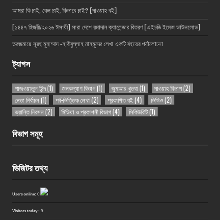
আমরা কি চাই, কেন চাই, কিভাবে চাই? [দাওয়াহ বই]
[১৪৪৭ হিজরী/২০২৬ ঈসায়ী] সারা দেশে রমাদান ক্যালেন্ডার বিতরণ [এইচডি ইমেজ ডাউনলোড]
তরজমায়ে সূরহ মুহাম্মাদ -হাবীবুল্লাহ মাহমুদের লেখা একটি বইয়ের পর্যালোচনা
ট্যাগস
গাজওয়াতুল হিন্দ
(1)
জনকল্যাণ বিভাগ
(1)
জুমআর খুতবা
(1)
দাওয়াহ বিভাগ
(2)
নেতা নির্বাচন
(1)
পর্ব-ভিত্তিক লেখা
(2)
প্রকাশিত বই
(4)
ভিডিও
(2)
ভ্রান্তি নিরসন
(2)
মিডিয়া ও প্রকাশনী বিভাগ
(4)
সিকিউরিটি
(1)
বিভাগ সমূহ
ভিজিটর তথ্য
Users online:
0
Visitors today :
9