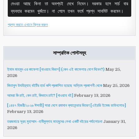
দেওয়া আছে কিনা তা অবশ্যই দেখে নিবেন। দরকার হলে সার্চ বার 
ব্যবহার করবেন খুজঁতে। না পেলে তখন ফর্মে প্রশ্ন সাবমিট করবেন।
প্রশ্ন করতে এখানে ক্লিক করুন
সাম্প্রতিক পোস্টসমূহ
ইমাম মাহমুদ এর কাফেলা [দাওয়াহ বিভাগ] (কেন এই কাফেলায় যোগ দিবেন?)
May 25,
2026
কিতাবুল উযহিয়্যাহ বইটির হার্ড কপি প্রকাশিত হয়েছে অন্তিম প্রকাশনী থেকে
May 25, 2026
আমরা কি চাই, কেন চাই, কিভাবে চাই? [দাওয়াহ বই]
February 13, 2026
[১৪৪৭ হিজরী/২০২৬ ঈসায়ী] সারা দেশে রমাদান ক্যালেন্ডার বিতরণ [এইচডি ইমেজ ডাউনলোড]
February 13, 2026
তরজমায়ে সূরহ মুহাম্মাদ -হাবীবুল্লাহ মাহমুদের লেখা একটি বইয়ের পর্যালোচনা
January 31,
2026