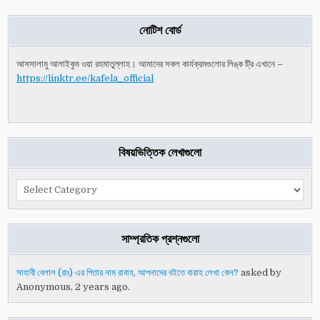
নোটিশ বোর্ড
আসসালামু আলাইকুম ওয়া রহমাতুল্লাহ। আমাদের সকল কার্যক্রমগুলোর লিঙ্ক ট্রি এখানে –
https://linktr.ee/kafela_official
বিষয়ভিত্তিক লেখাগুলো
বিষয়ভিত্তিক
লেখাগুলো
সাম্প্রতিক প্রশ্নগুলো
সাহাবী বেলাল (রাঃ) এর পিতার নাম রাবাহ, আপনাদের বইতে বারাহ লেখা কেন?
asked by
Anonymous, 2 years ago.