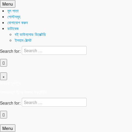
Skip
Menu
to
মূল পাতা
content
পোস্টসমূহ
যোগাযোগ করুন
ডাটাবেজ
বই ডাউনলোড ডিরেক্টরি
ইলহাম টেক্সট
Search for:
×
গাজওয়াতুল হিন্দ
গাজওয়াতুল হিন্দের বিশুদ্ধ ডকুমেন্টারি
Search for:
Menu