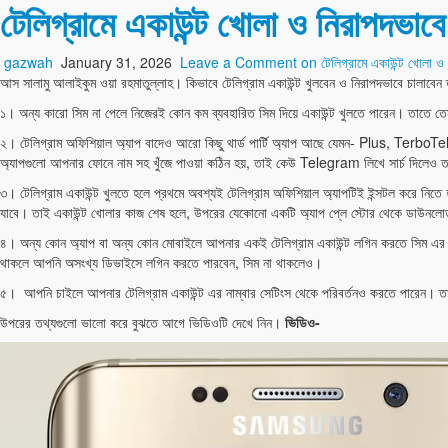
টেলিগ্রামে একাউন্ট খোলা ও নিরাপদভাব
gazwah
January 31, 2026
Leave a Comment
on টেলিগ্রামে একাউন্ট খোলা ও
আস সালামু আলাইকুম ওয়া রহমাতুল্লাহ। কিভাবে টেলিগ্রাম একাউন্ট খুলবেন ও নিরাপদভাবে চালা
১। অন্য কারো সিম না পেলে নিজেরই কোন কম ব্যবহারিত সিম দিয়ে একাউন্ট খুলতে পারেন। তাতে 
২। টেলিগ্রাম অফিশিয়াল অ্যাপ বাদেও আরো কিছু থার্ড পার্টি অ্যাপ আছে যেমন- Plus, 
অ্যাপগুলো আপনার ফোনে নাম সহ খুঁজে পাওয়া কঠিন হয়, তাই কেউ Telegram লিখে সার্চ দিলেও ত
৩। টেলিগ্রাম একাউন্ট খুলতে হলে প্রথমে অবশ্যই টেলিগ্রাম অফিশিয়াল অ্যাপটিই ইন্সটল করে নিতে 
যাবে। তাই একাউন্ট খোলার কাজ শেষ হলে, উপরের যেকোনো একটি অ্যাপ প্লে স্টোর থেকে ডাউনল
৪। অন্য কোন অ্যাপ বা অন্য কোন মোবাইলে আপনার একই টেলিগ্রাম একাউন্ট লগিন করতে সিম এর 
থাকলে আপনি অসংখ্য ডিভাইসে লগিন করতে পারবেন, সিম না থাকলেও।
৫। আপনি চাইলে আপনার টেলিগ্রাম একাউন্ট এর নাম্বার সেটিংস থেকে পরিবর্তনও করতে পারেন। তাই
উপরের তথ্যগুলো ভালো করে বুঝতে আগে ভিডিওটি দেখে নিন।
ভিডিও-