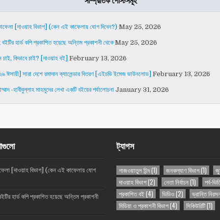
সাম্প্রতিক পোস্টসমূহ
কাফেলা [দাওয়াহ বিভাগ] (কেন এই কাফেলায় যোগ দিবেন?)
May 25, 2026
হ বইটির হার্ড কপি প্রকাশিত হয়েছে অন্তিম প্রকাশনী থেকে
May 25, 2026
ন চাই, কিভাবে চাই? [দাওয়াহ বই]
February 13, 2026
৬ ঈসায়ী] সারা দেশে রমাদান ক্যালেন্ডার বিতরণ [এইচডি ইমেজ ডাউনলোড]
February 13, 2026
ম্মাদ -হাবীবুল্লাহ মাহমুদের লেখা একটি বইয়ের পর্যালোচনা
January 31, 2026
খাগুলো
ট্যাগস
গাজওয়াতুল হিন্দ
(1)
জনকল্যাণ বিভাগ
(1)
জ
াফেলা [দাওয়াহ বিভাগ] (কেন এই কাফেলায় যোগ
দাওয়াহ বিভাগ
(2)
নেতা নির্বাচন
(1)
পর্ব-ভি
প্রকাশিত বই
(4)
ভিডিও
(2)
ভ্রান্তি নিরস
বইটির হার্ড কপি প্রকাশিত হয়েছে অন্তিম প্রকাশনী
মিডিয়া ও প্রকাশনী বিভাগ
(4)
সিকিউরিটি
(1)