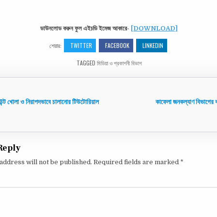
ডাউনলোড করুন ফুল এইচডি ইমেজ আকারে-
[DOWNLOAD]
শেয়ার:
TWITTER
FACEBOOK
LINKEDIN
TAGGED
মিডিয়া ও প্রকাশনী বিভাগ
ন্ট খোলা ও নিরাপদভাবে চালানোর টিউটোরিয়াল
কাফেলা জনকল্যাণ বিভাগের 
tion
Reply
address will not be published.
Required fields are marked
*