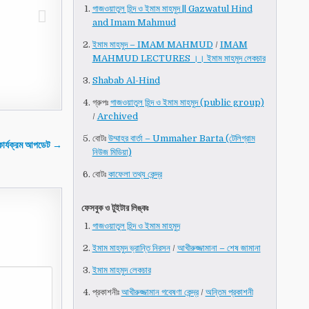
গাজওয়াতুল হিন্দ ও ইমাম মাহমুদ || Gazwatul Hind
and Imam Mahmud
ইমাম মাহমুদ – IMAM MAHMUD
/
IMAM
MAHMUD LECTURES ।। ইমাম মাহমুদ লেকচার
Shabab Al-Hind
গ্রুপঃ
গাজওয়াতুল হিন্দ ও ইমাম মাহমুদ (public group)
/
Archived
বোটঃ
উম্মাহর বার্তা – Ummaher Barta (টেলিগ্রাম
কার্যক্রম আপডেট →
নিউজ মিডিয়া)
বোটঃ
কাফেলা তথ্য কেন্দ্র
ফেসবুক ও টুইটার লিঙ্কঃ
গাজওয়াতুল হিন্দ ও ইমাম মাহমুদ
ইমাম মাহমুদ ভ্রান্তি নিরসন
/
আখীরুজ্জামানা – শেষ জামানা
ইমাম মাহমুদ লেকচার
প্রকাশনীঃ
আখীরুজ্জামান গবেষণা কেন্দ্র
/
অন্তিম প্রকাশনী