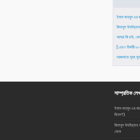
ইমাম মাহমুদ এর 
কিতাবুল উযহিয়্যা
আমরা কি চাই, কে
[১৪৪৭ হিজরী/২০২
তরজমায়ে সূরহ মুহা
সাম্প্রতিক লে
ইমাম মাহমুদ এর ক
দিবেন?)
কিতাবুল উযহিয়্যাহ 
থেকে