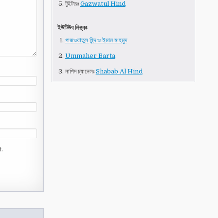
টুইটারঃ
Gazwatul Hind
ইউটিউব লিঙ্কঃ
গাজওয়াতুল হিন্দ ও ইমাম মাহমুদ
Ummaher Barta
নাশিদ চ্যানেলঃ
Shabab Al Hind
.