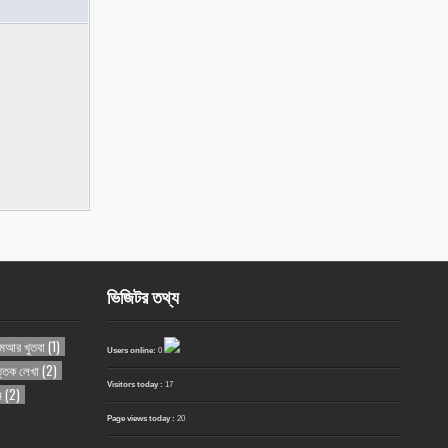
ভিজিটর তথ্য
ুমআর খুতবা
(1)
Users online:
0
ত্তিক লেখা
(2)
Visitors today :
17
ন
(2)
Page views today :
20