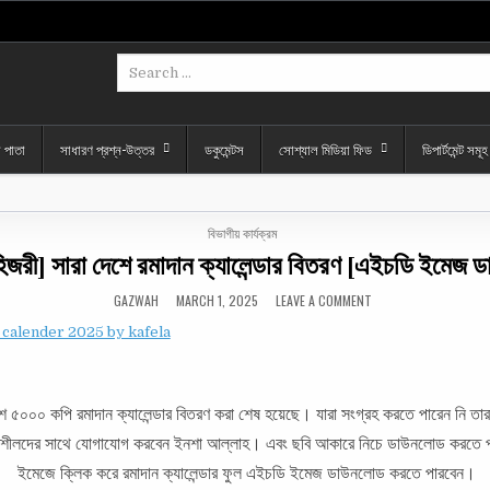
Search
for:
ল পাতা
সাধারণ প্রশ্ন-উত্তর
ডকুমেন্টস
সোশ্যাল মিডিয়া ফিড
ডিপার্টমেন্ট সমূহ
POSTED
বিভাগীয় কার্যক্রম
IN
িজরী] সারা দেশে রমাদান ক্যালেন্ডার বিতরণ [এইচডি ইমেজ
ON
GAZWAH
MARCH 1, 2025
LEAVE A COMMENT
[১৪৪৬
হিজরী]
সারা
দেশে
রমাদান
ক্যালেন্ডার
বিতরণ
[এইচডি
শে ৫০০০ কপি রমাদান ক্যালেন্ডার বিতরণ করা শেষ হয়েছে। যারা সংগ্রহ করতে পারেন নি তার
ইমেজ
ডাউনলোড]
্বশীলদের সাথে যোগাযোগ করবেন ইনশা আল্লাহ। এবং ছবি আকারে নিচে ডাউনলোড করতে প
ইমেজে ক্লিক করে রমাদান ক্যালেন্ডার ফুল এইচডি ইমেজ ডাউনলোড করতে পারবেন।