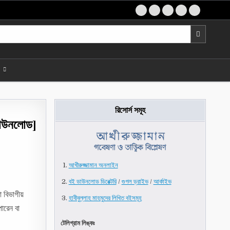
রিসোর্স সমূহ
 ডাউনলোড]
আখীরুজ্জামান অনলাইন
বই ডাউনলোড ডিরেক্টরি
/
গুগল ড্রাইভ
/
আর্কাইভ
া বিভাগীয়
হাবীবুল্লাহ মাহমুদের লিখিত বইসমূহ
ারেন বা
টেলিগ্রাম লিঙ্কঃ